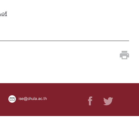
์นี้
ise@chula.ac.th