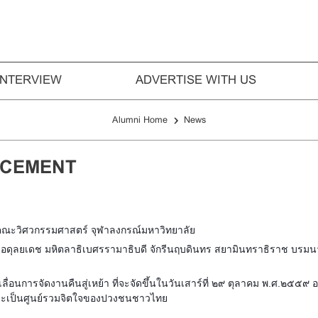
INTERVIEW
ADVERTISE WITH US
›
Alumni Home
News
NCEMENT
ณะวิศวกรรมศาสตร์ จุฬาลงกรณ์มหาวิทยาลัย
อดุลยเดช มหิตลาธิเบศรรามาธิบดี จักรีนฤบดินทร สยามินทราธิราช บรมน
อนการจัดงานคืนสู่เหย้า ที่จะจัดขึ้นในวันเสาร์ที่ ๒๙ ตุลาคม พ.ศ.๒๕๕๙ 
ก และเป็นศูนย์รวมจิตใจของปวงชนชาวไทย