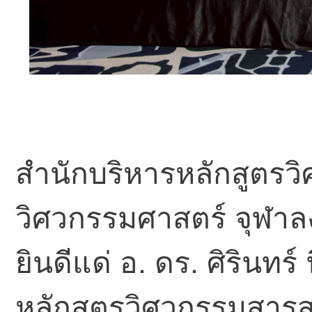
สำนักบริหารหลักสูตร
วิศวกรรมศาสตร์ จุฬา
ยินดีแด่ อ. ดร. ศิรินทร
หลักสูตรวิศวกรรมสารส