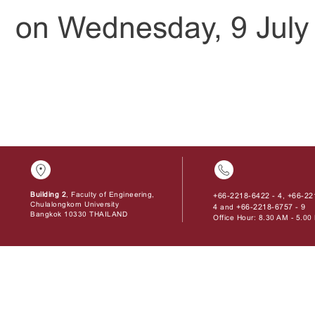
on Wednesday, 9 July
Building 2
, Faculty of Engineering,
+66-2218-6422 - 4
+66-22
,
Chulalongkorn University
4
+66-2218-6757 - 9
and
Bangkok 10330 THAILAND
Office Hour: 8.30 AM - 5.0